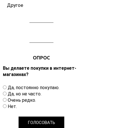
Другое
ОПРОС
Вы делаете покупки в интернет-
магазинах?
В
Да, постоянно покупаю.
а
Да, но не часто.
р
Очень редко.
и
Нет.
а
н
т